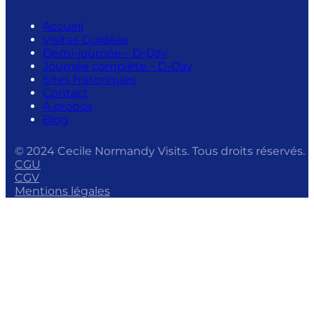
Accueil
Visites Guidées
Demi-journée – D-Day
Journée complète – D-Day
Sites historiques
Contact
À propos
Blog
© 2024 Cecile Normandy Visits. Tous droits réservés.
CGU
CGV
Mentions légales