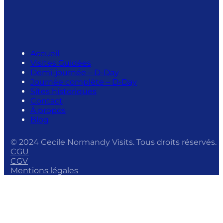
Accueil
Visites Guidées
Demi-journée – D-Day
Journée complète – D-Day
Sites historiques
Contact
À propos
Blog
© 2024 Cecile Normandy Visits. Tous droits réservés.
CGU
CGV
Mentions légales