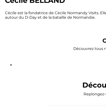
Cécile BELLAND
Cécile est la fondatrice de Cécile Normandy Visits. E
autour du D-Day et de la bataille de Normandie.
C
Découvrez tous me
Découv
Replongez-v