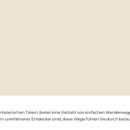
lerischen Tälern, bietet eine Vielzahl von einfachen Wanderwegen
 ein unerfahrener Entdecker sind, diese Wege führen Sie durch bez