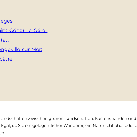
ièges:
aint-Céneri-le-Gérei:
tat:
engeville-sur-Mer:
bâtre:
andschaften zwischen grünen Landschaften, Küstenstränden und ma
 Egal, ob Sie ein gelegentlicher Wanderer, ein Naturliebhaber oder
en.