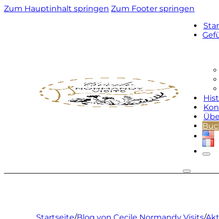
Zum Hauptinhalt springen
Zum Footer springen
Star
Gef
His
Kon
Übe
Buc
Startseite
/
Blog von Cecile Normandy Visits
/
Akt