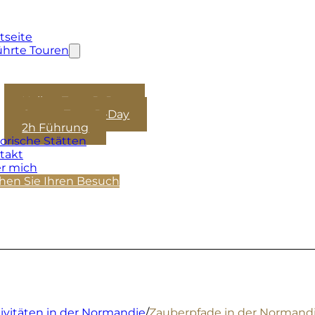
tseite
ührte Touren
Halber Tag - D-Day
Ganzer Tag - D-Day
2h Führung
torische Stätten
takt
r mich
hen Sie Ihren Besuch
ivitäten in der Normandie
/
Zauberpfade in der Normandi