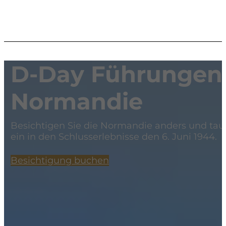
D-Day Führungen 
Normandie
Besichtigen Sie die Normandie anders und tau
ein in den Schlusserlebnisse den 6. Juni 1944.
Besichtigung buchen