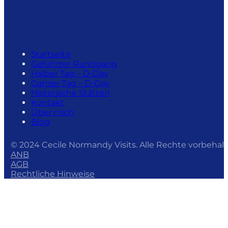
Startseite
Geführter Rundgang
Halber Tag – D-Day
Ganzer Tag – D-Day
Historische Stätten
Kontakt
Über mich
Blog
© 2024 Cecile Normandy Visits. Alle Rechte vorbehalt
ANB
AGB
Rechtliche Hinweise