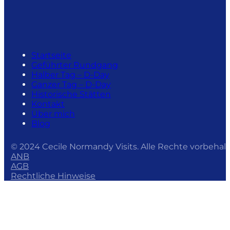
Startseite
Geführter Rundgang
Halber Tag – D-Day
Ganzer Tag – D-Day
Historische Stätten
Kontakt
Über mich
Blog
© 2024 Cecile Normandy Visits. Alle Rechte vorbehalt
ANB
AGB
Rechtliche Hinweise