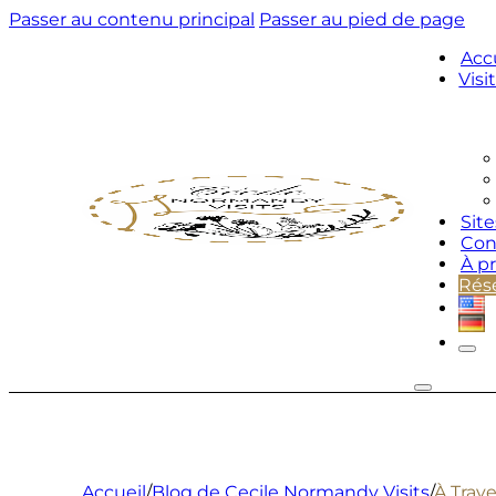
Passer au contenu principal
Passer au pied de page
Acc
Visi
Site
Con
À p
Rése
Accueil
/
Blog de Cecile Normandy Visits
/
À Trav