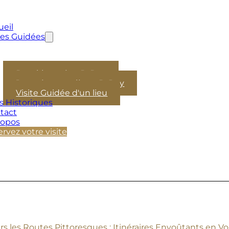
ueil
tes Guidées
Demi-journée - D-Day
Journée complète - D-Day
Visite Guidée d'un lieu
s Historiques
tact
ropos
rvez votre visite
ers les Routes Pittoresques : Itinéraires Envoûtants e