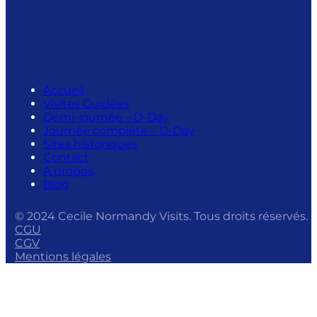
Accueil
Visites Guidées
Demi-journée – D-Day
Journée complète – D-Day
Sites historiques
Contact
À propos
Blog
© 2024 Cecile Normandy Visits. Tous droits réservés.
CGU
CGV
Mentions légales